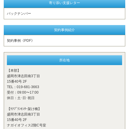
寄り添い支援レター
バックナンバー
契約事例紹介
契約事例《PDF》
所在地
【本部】
盛岡市津志田南3丁目
15番40号 2F
TEL：019-681-3663
受付：09:00〜17:00
休日：土･日･祝日
【ｹｱﾌﾟﾗﾝｾﾝﾀｰ架け橋】
盛岡市津志田南3丁目
15番40号 2F
ナガイオフィス2階C号室